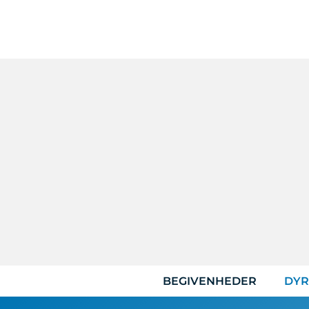
Hop
til
indhold
BEGIVENHEDER
DYR