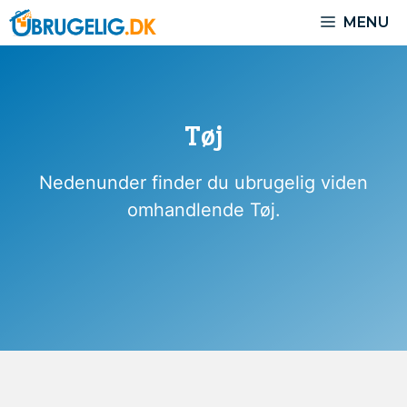
Hop
MENU
til
indhold
Tøj
Nedenunder finder du ubrugelig viden
omhandlende Tøj.