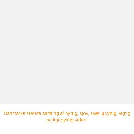
Har minitrusser en gylp?
Minitrusser til mænd har normalt ikke
gylp.
Danmarks største samling af
nyttig
,
sjov
,
skør
,
unyttig
,
vigtig
og
ligegyldig viden
.