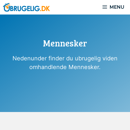
Hop
MENU
til
indhold
Mennesker
Nedenunder finder du ubrugelig viden
omhandlende Mennesker.