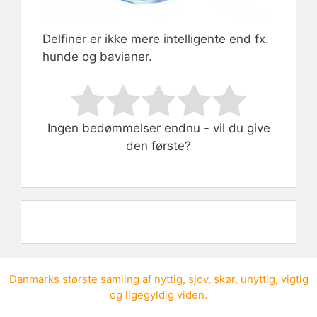
Delfiner er ikke mere intelligente end fx.
hunde og bavianer.
Rate this item:
Submit Rating
Ingen bedømmelser endnu - vil du give
den første?
Danmarks største samling af
nyttig
,
sjov
,
skør
,
unyttig
,
vigtig
og
ligegyldig viden
.