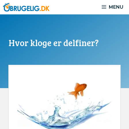
Hop
MENU
til
indhold
Hvor kloge er delfiner?