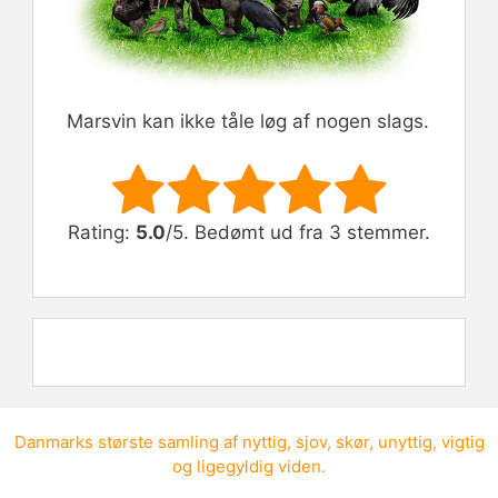
Marsvin kan ikke tåle løg af nogen slags.
Rate this item:
Submit Rating
Rating:
5.0
/5. Bedømt ud fra 3 stemmer.
Danmarks største samling af
nyttig
,
sjov
,
skør
,
unyttig
,
vigtig
og
ligegyldig viden
.