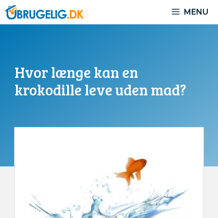
Hop
MENU
til
indhold
Hvor længe kan en
krokodille leve uden mad?