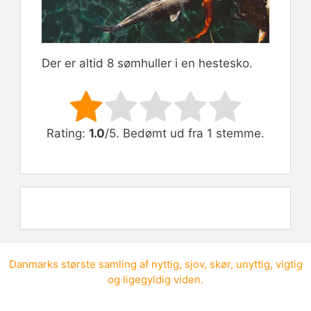
Der er altid 8 sømhuller i en hestesko.
Rate this item:
Submit Rating
Rating:
1.0
/5. Bedømt ud fra 1 stemme.
Danmarks største samling af
nyttig
,
sjov
,
skør
,
unyttig
,
vigtig
og
ligegyldig viden
.