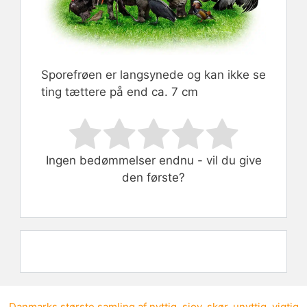
Sporefrøen er langsynede og kan ikke se
ting tættere på end ca. 7 cm
Rate this item:
Submit Rating
Ingen bedømmelser endnu - vil du give
den første?
Danmarks største samling af
nyttig
,
sjov
,
skør
,
unyttig
,
vigtig