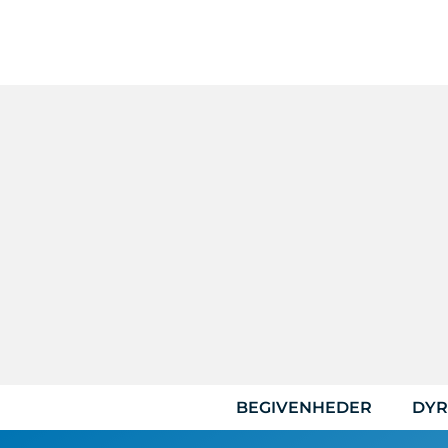
Hop
til
indhold
BEGIVENHEDER
DYR