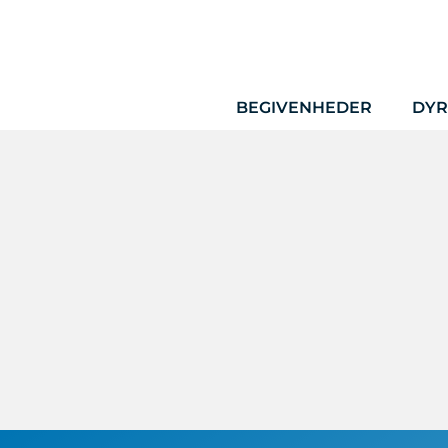
Hop
til
indhold
BEGIVENHEDER
DYR