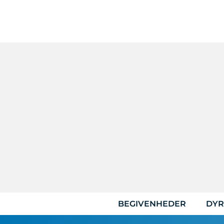
Hop
til
indhold
BEGIVENHEDER
DYR