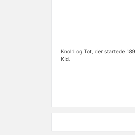
Knold og Tot, der startede 189
Kid.
Rate this item:
Submit R