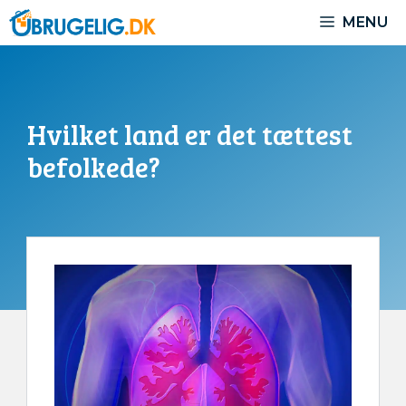
Hop
MENU
til
indhold
Hvilket land er det tættest
befolkede?