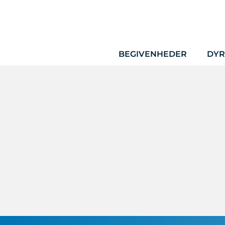
Hop
til
indhold
BEGIVENHEDER
DYR