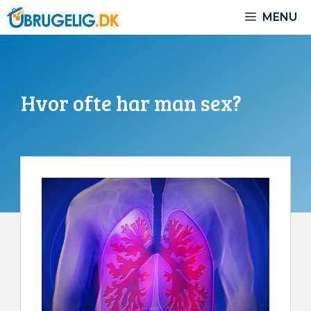
Hop
MENU
til
indhold
Hvor ofte har man sex?