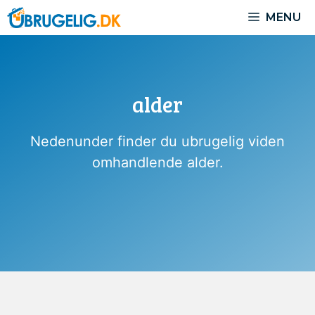
Hop
MENU
til
indhold
alder
Nedenunder finder du ubrugelig viden
omhandlende alder.