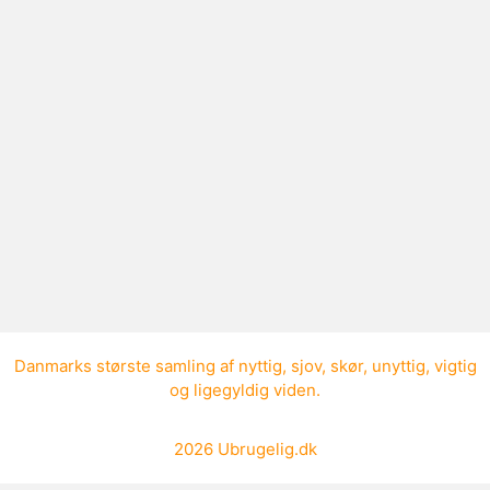
Hvad er valgretsalder?
Valgretsalder er den alder en person
skal have for at have lov til at stemme
ved et valg, i 1849-1915 v
Danmarks største samling af
nyttig
,
sjov
,
skør
,
unyttig
,
vigtig
og
ligegyldig viden
.
2026
Ubrugelig.dk