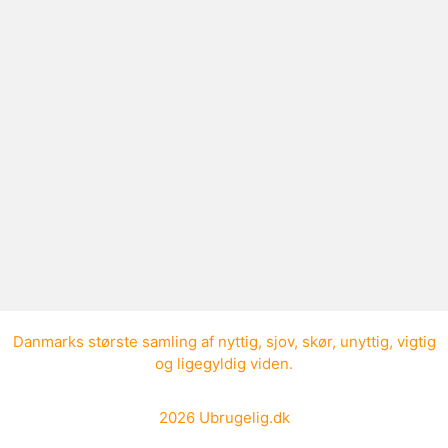
Mælkevejen
Mælkevejen består af cirka 100
milliarder stjerner, som befinder sig i en
skiveformet spiral med en udtrækning
på omkring 100.000 lysår.
Danmarks største samling af
nyttig
,
sjov
,
skør
,
unyttig
,
vigtig
og
ligegyldig viden
.
2026
Ubrugelig.dk