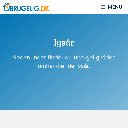
Hop
MENU
til
indhold
lysår
Nedenunder finder du ubrugelig viden
omhandlende lysår.