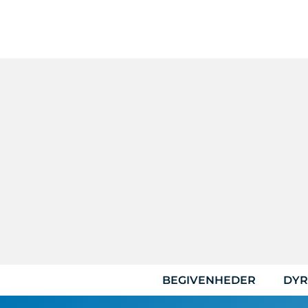
Hop
til
indhold
BEGIVENHEDER
DYR