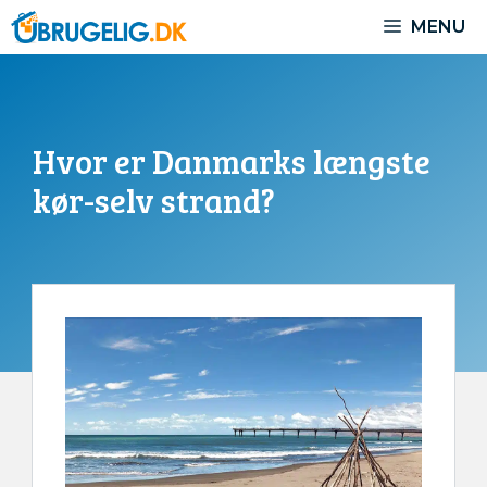
Hop
MENU
til
indhold
Hvor er Danmarks længste
kør-selv strand?