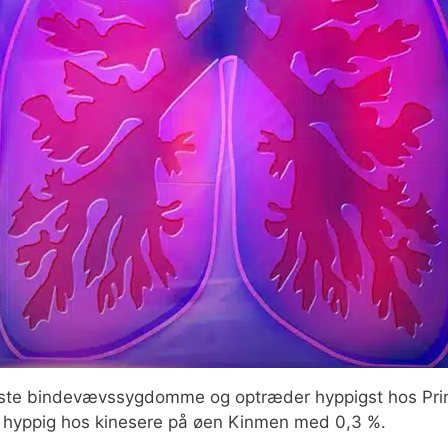
este bindevævssygdomme og optræder hyppigst hos Pri
t hyppig hos kinesere på øen Kinmen med 0,3 %.