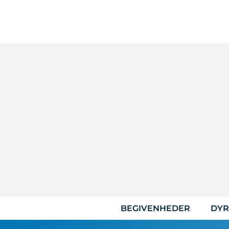
Hop
til
indhold
BEGIVENHEDER
DYR