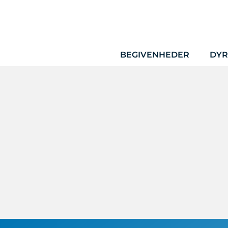
Hop
til
indhold
BEGIVENHEDER
DYR