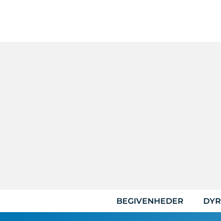
Hop
til
indhold
BEGIVENHEDER
DYR