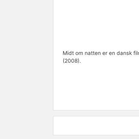
Midt om natten er en dansk fil
(2008).
Rate this item:
Submit R