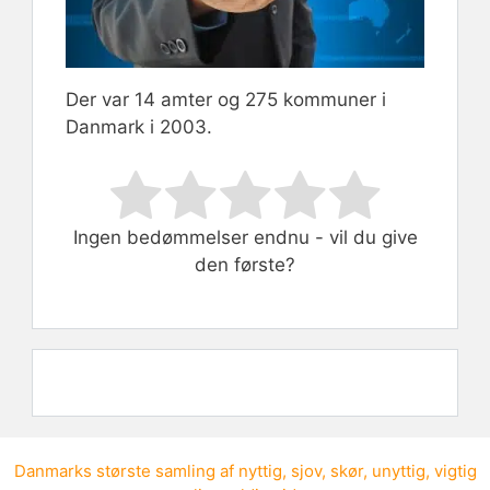
Der var 14 amter og 275 kommuner i
Danmark i 2003.
Rate this item:
Submit Rating
Ingen bedømmelser endnu - vil du give
den første?
Danmarks største samling af
nyttig
,
sjov
,
skør
,
unyttig
,
vigtig