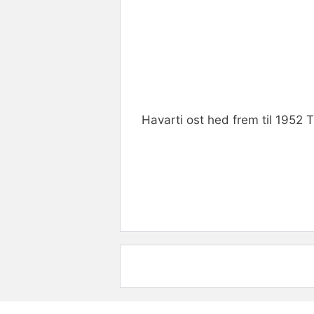
Havarti ost hed frem til 1952 Ti
Rate this item:
Submit R