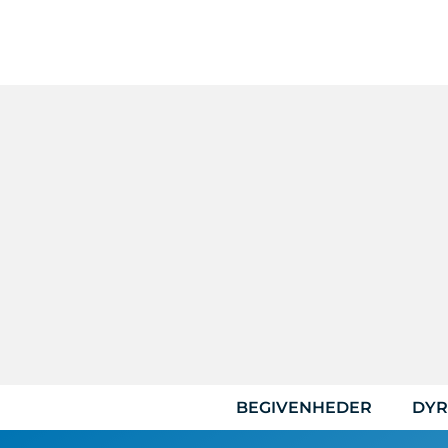
Hop
til
indhold
BEGIVENHEDER
DYR