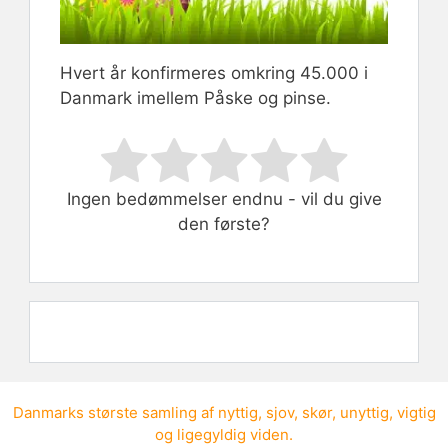
Hvert år konfirmeres omkring 45.000 i
Danmark imellem Påske og pinse.
Rate this item:
Submit Rating
Ingen bedømmelser endnu - vil du give
den første?
Danmarks største samling af
nyttig
,
sjov
,
skør
,
unyttig
,
vigtig
og
ligegyldig viden
.