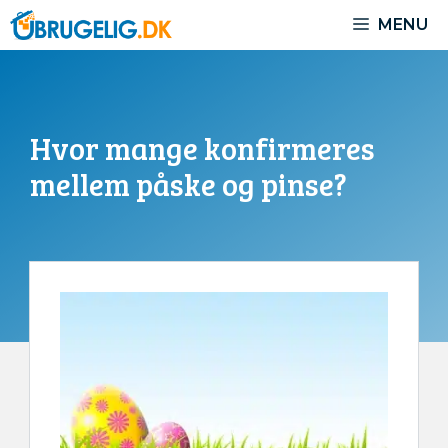
Hop
MENU
til
indhold
Hvor mange konfirmeres
mellem påske og pinse?