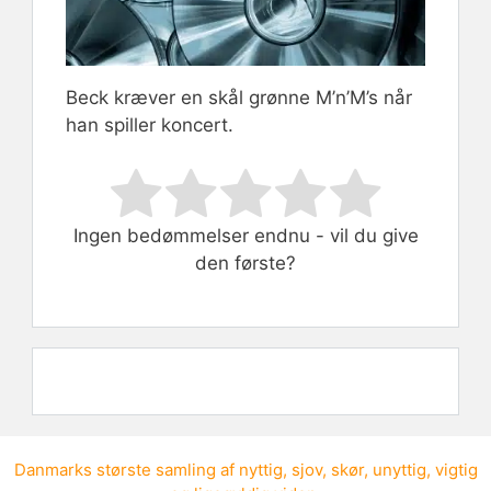
Beck kræver en skål grønne M’n’M’s når
han spiller koncert.
Rate this item:
Submit Rating
Ingen bedømmelser endnu - vil du give
den første?
Danmarks største samling af
nyttig
,
sjov
,
skør
,
unyttig
,
vigtig