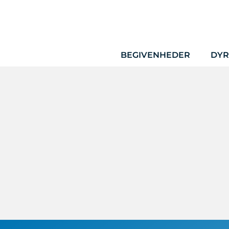
Hop
til
indhold
BEGIVENHEDER
DYR