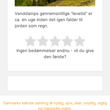
Vanddamps gennemsnitlige “levetid” er
ca. en uge inden det igen falder til
jorden som regn.
Rate this item:
Submit Rating
Ingen bedømmelser endnu - vil du give
den første?
Danmarks største samling af
nyttig
,
sjov
,
skør
,
unyttig
,
vigtig
og
ligegyldig viden
.