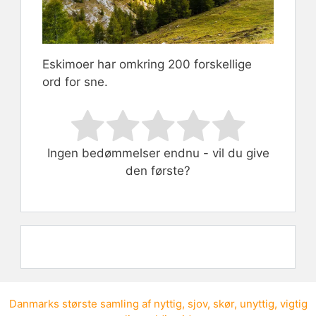
Eskimoer har omkring 200 forskellige
ord for sne.
Rate this item:
Submit Rating
Ingen bedømmelser endnu - vil du give
den første?
Danmarks største samling af
nyttig
,
sjov
,
skør
,
unyttig
,
vigtig