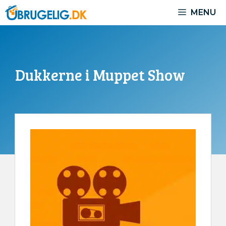
Hop
MENU
til
indhold
Dukkerne i Muppet Show