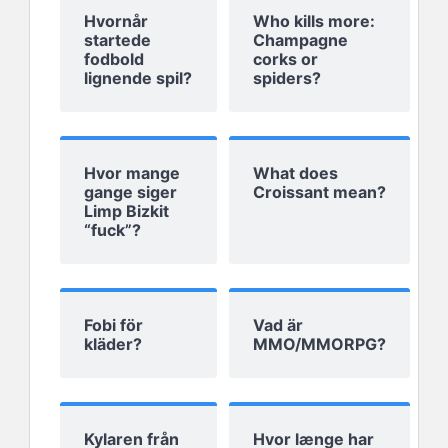
Hvornår
Who kills more:
startede
Champagne
fodbold
corks or
lignende spil?
spiders?
Hvor mange
What does
gange siger
Croissant mean?
Limp Bizkit
“fuck”?
Fobi för
Vad är
kläder?
MMO/MMORPG?
Kylaren från
Hvor længe har