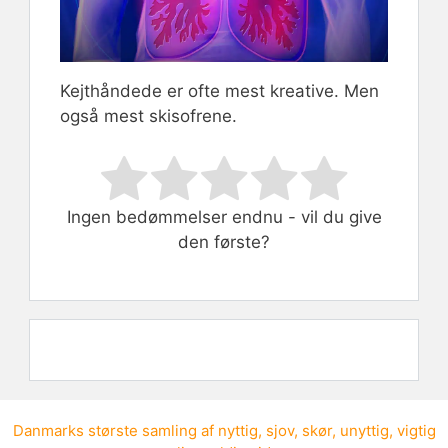
Kejthåndede er ofte mest kreative. Men
også mest skisofrene.
Rate this item:
Submit Rating
Ingen bedømmelser endnu - vil du give
den første?
Danmarks største samling af
nyttig
,
sjov
,
skør
,
unyttig
,
vigtig