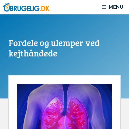
Hop
MENU
til
indhold
Fordele og ulemper ved
kejthåndede