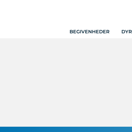
Hop
til
indhold
BEGIVENHEDER
DYR