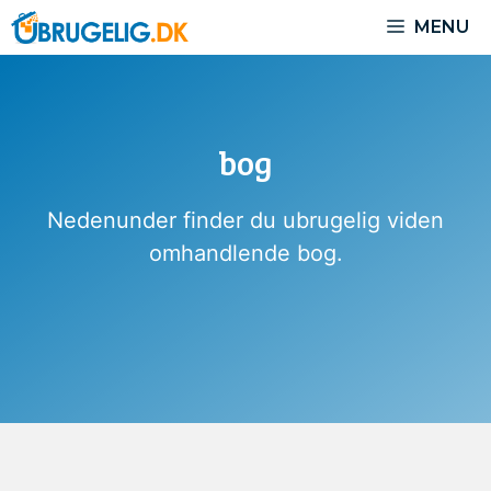
Hop
MENU
til
indhold
bog
Nedenunder finder du ubrugelig viden
omhandlende bog.